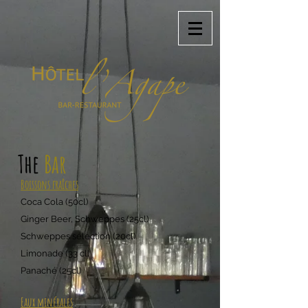
The
Bar
Boissons fraîches
Coca Cola (50cl)
Ginger Beer,
Schweppes (25cl)
Schweppes sélection (20cl)
Limonade (33 cl)
Panaché (25cl)
Eaux minérales