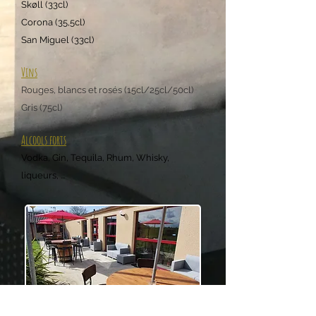
Skøll (33cl)
Corona (35,5cl)
San Miguel (33cl)
Vins
Rouges, blancs et rosés (15cl/25cl/
50cl)
Gris (75cl)
Alcools forts
Vodka, Gin, Tequ
ila, Rhum, Whisky,
liqueurs, ...