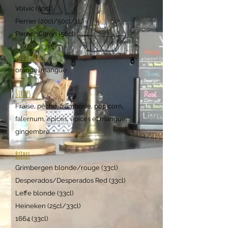
Volvic (50cl)
Perr
ier (20cl/50cl/1L)
Perrier Citron (50cl)
Jus de fruits
orange, mangue
Sirops
Fraise, pêche, framboise, pop corn,
falernum, épices, épices et mangue,
gingembre
Bières
Grimbergen blonde/rouge (3
3cl)
Desperados/Desperados Red (33cl)
Leffe blonde (33cl)
Heineken (25cl/33cl)
1664 (33cl)